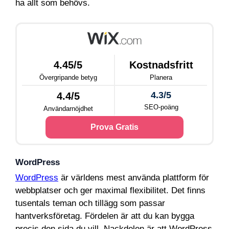
ha allt som behövs.
4.45/5
Kostnadsfritt
Övergripande betyg
Planera
4.3/5
4.4/5
SEO-poäng
Användarnöjdhet
Prova Gratis
WordPress
WordPress
är världens mest använda plattform för
webbplatser och ger maximal flexibilitet. Det finns
tusentals teman och tillägg som passar
hantverksföretag. Fördelen är att du kan bygga
precis den sida du vill. Nackdelen är att WordPress