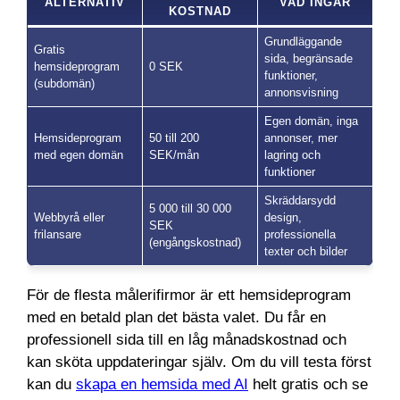
ALTERNATIV
VAD INGÅR
KOSTNAD
Grundläggande
Gratis
sida, begränsade
hemsideprogram
0 SEK
funktioner,
(subdomän)
annonsvisning
Egen domän, inga
Hemsideprogram
50 till 200
annonser, mer
med egen domän
SEK/mån
lagring och
funktioner
Skräddarsydd
5 000 till 30 000
Webbyrå eller
design,
SEK
frilansare
professionella
(engångskostnad)
texter och bilder
För de flesta målerifirmor är ett hemsideprogram
med en betald plan det bästa valet. Du får en
professionell sida till en låg månadskostnad och
kan sköta uppdateringar själv. Om du vill testa först
kan du
skapa en hemsida med AI
helt gratis och se