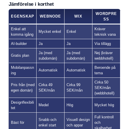
Jämförelse i korthet
WORDPRE
EGENSKAP
WEBNODE
WIX
SS
Enkel att
Kräver
Mycket enkel
Enkel
komma igång
teknisk vana
AI-builder
Ja
Ja
Via tillägg
Ja (med
Ja (med
Nej (kräver
Gratis plan
subdomän)
subdomän)
webbhotell)
Mobilanpassn
Beroende på
Automatisk
Automatisk
ing
tema
Cirka 50
Pris från (med
Cirka 49
Cirka 99
SEK/mån
egen domän)
SEK/mån
SEK/mån
(webbhotell)
Designflexibili
Medel
Hög
Mycket hög
tet
Full kontroll
Snabb och
Visuell design
Bäst för
och
enkel start
och appar
skalbarhet