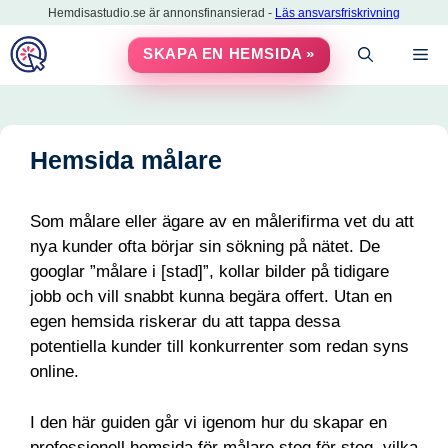
Hoppa
Hemdisastudio.se är annonsfinansierad -
Läs ansvarsfriskrivning
till
M
SKAPA EN HEMSIDA »
innehåll
Hemsida målare
Som målare eller ägare av en målerifirma vet du att
nya kunder ofta börjar sin sökning på nätet. De
googlar ”målare i [stad]”, kollar bilder på tidigare
jobb och vill snabbt kunna begära offert. Utan en
egen hemsida riskerar du att tappa dessa
potentiella kunder till konkurrenter som redan syns
online.
I den här guiden går vi igenom hur du skapar en
professionell hemsida för målare steg för steg, vilka