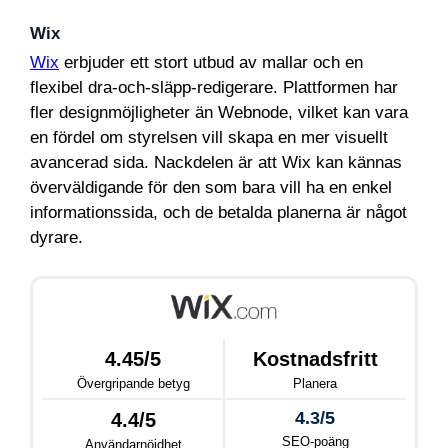
Wix
Wix
erbjuder ett stort utbud av mallar och en
flexibel dra-och-släpp-redigerare. Plattformen har
fler designmöjligheter än Webnode, vilket kan vara
en fördel om styrelsen vill skapa en mer visuellt
avancerad sida. Nackdelen är att Wix kan kännas
överväldigande för den som bara vill ha en enkel
informationssida, och de betalda planerna är något
dyrare.
4.45/5
Kostnadsfritt
Övergripande betyg
Planera
4.3/5
4.4/5
SEO-poäng
Användarnöjdhet