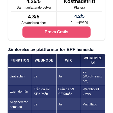
4.25/5
Kostnadsfritt
Sammanfattande betyg
Planera
4.2/5
4.3/5
SEO-poäng
Användarnöjdhet
Prova Gratis
Jämförelse av plattformar för BRF-hemsidor
WORDPRE
FUNKTION
WEBNODE
WIX
SS
Ja
Gratisplan
Ja
Ja
(WordPress.c
om)
Från ca 49
Från ca 99
Webbhotell
Egen domän
SEK/mån
SEK/mån
krävs
AI-genererad
Ja
Ja
Via tillägg
hemsida