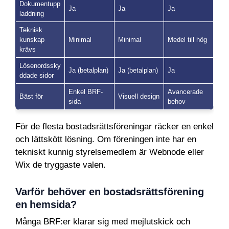
Dokumentupp
Ja
Ja
Ja
laddning
Teknisk
kunskap
Minimal
Minimal
Medel till hög
krävs
Lösenordssky
Ja (betalplan)
Ja (betalplan)
Ja
ddade sidor
Enkel BRF-
Avancerade
Bäst för
Visuell design
sida
behov
För de flesta bostadsrättsföreningar räcker en enkel
och lättskött lösning. Om föreningen inte har en
tekniskt kunnig styrelsemedlem är Webnode eller
Wix de tryggaste valen.
Varför behöver en bostadsrättsförening
en hemsida?
Många BRF:er klarar sig med mejlutskick och