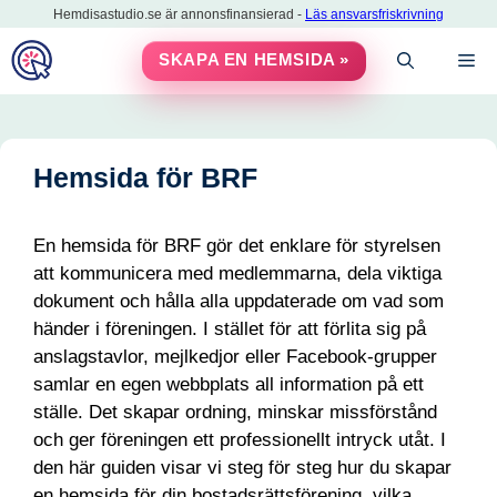
Hoppa
Hemdisastudio.se är annonsfinansierad -
Läs ansvarsfriskrivning
till
M
SKAPA EN HEMSIDA »
innehåll
Hemsida för BRF
En hemsida för BRF gör det enklare för styrelsen
att kommunicera med medlemmarna, dela viktiga
dokument och hålla alla uppdaterade om vad som
händer i föreningen. I stället för att förlita sig på
anslagstavlor, mejlkedjor eller Facebook-grupper
samlar en egen webbplats all information på ett
ställe. Det skapar ordning, minskar missförstånd
och ger föreningen ett professionellt intryck utåt. I
den här guiden visar vi steg för steg hur du skapar
en hemsida för din bostadsrättsförening, vilka