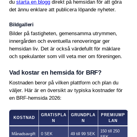
du
starta en blogg
direkt på hemsidan för att göra
det ännu enklare att publicera löpande nyheter.
Bildgalleri
Bilder på fastigheten, gemensamma utrymmen,
innergården och eventuella renoveringar ger
hemsidan liv. Det är också värdefullt för mäklare
och spekulanter som vill veta mer om föreningen.
Vad kostar en hemsida för BRF?
Kostnaden beror på vilken plattform och plan du
väljer. Här är en översikt av typiska kostnader för
en BRF-hemsida 2026:
GRATISPLA
GRUNDPLA
PREMIUMP
KOSTNAD
N
N
LAN
150 till 250
Månadsavgift
0 SEK
49 till 99 SEK
SEK