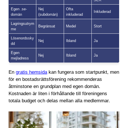
Egen .se-
Nej
Ofta
Inkluderad
domän
(subdomän)
inkluderad
Lagringsutrym
Begränsat
Medel
Stort
me
Lösenordssky
Nej
Ibland
Ja
dd
Egen
Nej
Ibland
Ja
mejladress
En
gratis hemsida
kan fungera som startpunkt, men
för en bostadsrättsförening rekommenderas
åtminstone en grundplan med egen domän.
Kostnaden är liten i förhållande till föreningens
totala budget och delas mellan alla medlemmar.