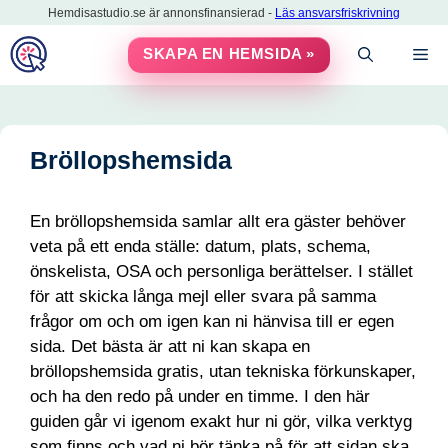
Hoppa
Hemdisastudio.se är annonsfinansierad -
Läs ansvarsfriskrivning
till
M
SKAPA EN HEMSIDA »
innehåll
Bröllopshemsida
En bröllopshemsida samlar allt era gäster behöver
veta på ett enda ställe: datum, plats, schema,
önskelista, OSA och personliga berättelser. I stället
för att skicka långa mejl eller svara på samma
frågor om och om igen kan ni hänvisa till er egen
sida. Det bästa är att ni kan skapa en
bröllopshemsida gratis, utan tekniska förkunskaper,
och ha den redo på under en timme. I den här
guiden går vi igenom exakt hur ni gör, vilka verktyg
som finns och vad ni bör tänka på för att sidan ska