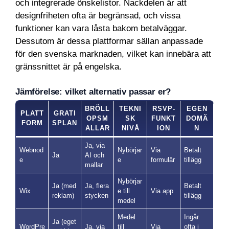
och integrerade önskelistor. Nackdelen är att
designfriheten ofta är begränsad, och vissa
funktioner kan vara låsta bakom betalväggar.
Dessutom är dessa plattformar sällan anpassade
för den svenska marknaden, vilket kan innebära att
gränssnittet är på engelska.
Jämförelse: vilket alternativ passar er?
BRÖLL
TEKNI
RSVP-
EGEN
PLATT
GRATI
OPSM
SK
FUNKT
DOMÄ
FORM
SPLAN
ALLAR
NIVÅ
ION
N
Ja, via
Webnod
Nybörjar
Via
Betalt
Ja
AI och
e
e
formulär
tillägg
mallar
Nybörjar
Ja (med
Ja, flera
Betalt
Wix
e till
Via app
reklam)
stycken
tillägg
medel
Medel
Ingår
Ja (eget
WordPre
Ja, via
till
Via
ofta i