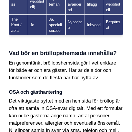
webbhot
ss
teman
avancer
tillägg
webbhot
ell)
ad
ell
The
Ja,
Nybörjar
Begräns
Knot /
Ja
speciali
Inbyggd
e
at
Zola
serade
Vad bör en bröllopshemsida innehålla?
En genomtänkt bröllopshemsida gör livet enklare
för både er och era gäster. Här är de sidor och
funktioner som de flesta par har nytta av.
OSA och gästhantering
Det viktigaste syftet med en hemsida för bröllop är
ofta att samla in OSA-svar digitalt. Med ett formulär
kan ni be gästerna ange namn, antal personer,
matpreferenser, allergier och eventuella önskemål.
Ni slipper samla in svar via sms, telefon och mejl,