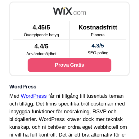
4.45/5
Kostnadsfritt
Övergripande betyg
Planera
4.3/5
4.4/5
SEO-poäng
Användarnöjdhet
Prova Gratis
WordPress
Med
WordPress
får ni tillgång till tusentals teman
och tillägg. Det finns specifika bröllopsteman med
inbyggda funktioner för nedräkning, RSVP och
bildgallerier. WordPress kräver dock mer teknisk
kunskap, och ni behöver ordna eget webbhotell om
ni vill ha full kontroll. Det är ett bra alternativ för er