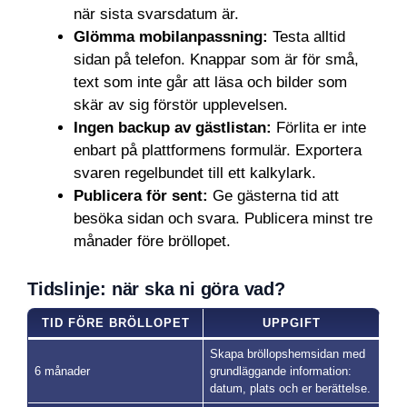
när sista svarsdatum är.
Glömma mobilanpassning:
Testa alltid
sidan på telefon. Knappar som är för små,
text som inte går att läsa och bilder som
skär av sig förstör upplevelsen.
Ingen backup av gästlistan:
Förlita er inte
enbart på plattformens formulär. Exportera
svaren regelbundet till ett kalkylark.
Publicera för sent:
Ge gästerna tid att
besöka sidan och svara. Publicera minst tre
månader före bröllopet.
Tidslinje: när ska ni göra vad?
TID FÖRE BRÖLLOPET
UPPGIFT
Skapa bröllopshemsidan med
6 månader
grundläggande information:
datum, plats och er berättelse.