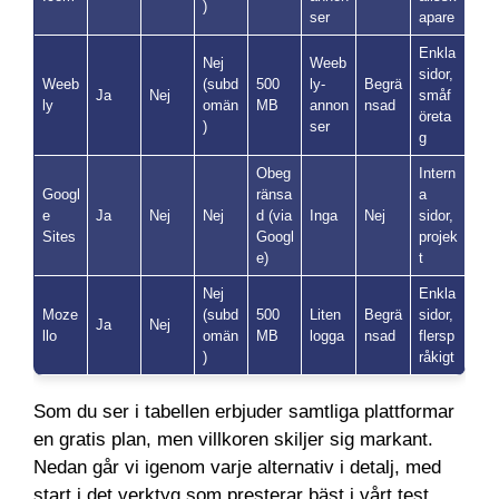
)
ser
apare
Enkla
Nej
Weeb
sidor,
Weeb
(subd
500
ly-
Begrä
Ja
Nej
småf
ly
omän
MB
annon
nsad
öreta
)
ser
g
Obeg
Intern
Googl
ränsa
a
e
Ja
Nej
Nej
d (via
Inga
Nej
sidor,
Sites
Googl
projek
e)
t
Nej
Enkla
Moze
(subd
500
Liten
Begrä
sidor,
Ja
Nej
llo
omän
MB
logga
nsad
flersp
)
råkigt
Som du ser i tabellen erbjuder samtliga plattformar
en gratis plan, men villkoren skiljer sig markant.
Nedan går vi igenom varje alternativ i detalj, med
start i det verktyg som presterar bäst i vårt test.