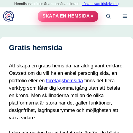
Hoppa
Hemdisastudio.se är annonsfinansierad -
Läs ansvarsfriskrivning
till
M
SKAPA EN HEMSIDA »
innehåll
Gratis hemsida
Att skapa en gratis hemsida har aldrig varit enklare.
Oavsett om du vill ha en enkel personlig sida, en
portfolio eller en
företagshemsida
finns det flera
verktyg som låter dig komma igång utan att betala
en krona. Men skillnaderna mellan de olika
plattformarna är stora när det gäller funktioner,
designfrihet, lagringsutrymme och möjligheten att
växa vidare.
I den här guiden har vi testat och jämfört de bästa