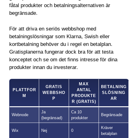
fåtal produkter och betalningsalternativen är
begränsade.
För att driva en seriös webbshop med
betalningslösningar som Klarna, Swish eller
kortbetalning behöver du i regel en betalplan.
Gratisplanerna fungerar dock bra för att testa
konceptet och se om det finns intresse för dina
produkter innan du investerar.
MAX
GRATIS
BETALNING
PLATTFOR
ANTAL
WEBBSHO
SLÖSNING
M
PRODUKTE
P
AR
R (GRATIS)
Ja
Ca 10
Webnode
Begränsade
(begränsad)
produkter
Kräver
Wix
Nej
0
betalplan