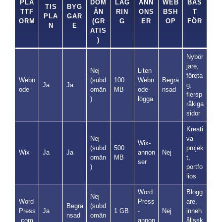
PLA
DOM
LAG
ANN
WEB
BÄS
TIS
BYG
TTF
ÄN
RIN
ONS
BSH
T
PLA
GAR
ORM
(GR
G
ER
OP
FÖR
N
E
ATIS
)
Nybör
jare,
Nej
Liten
företa
Webn
(subd
100
Webn
Begrä
Ja
Ja
g,
ode
omän
MB
ode-
nsad
flersp
)
logga
råkiga
sidor
Kreati
Nej
va
Wix-
(subd
500
projek
Wix
Ja
Ja
annon
Nej
omän
MB
t,
ser
)
portfo
lios
Word
Blogg
Nej
Word
Press
are,
Begrä
(subd
Press
Ja
1 GB
-
Nej
inneh
nsad
omän
.com
annon
ållssk