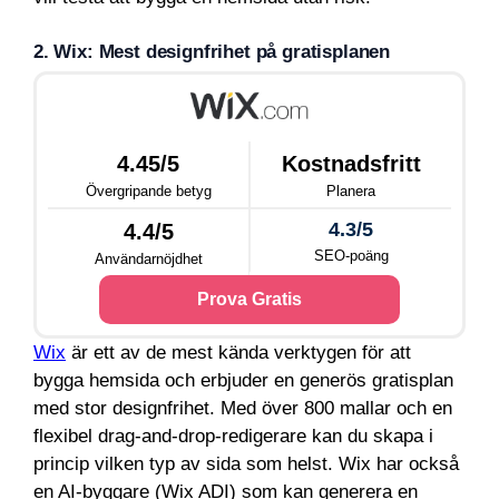
2. Wix: Mest designfrihet på gratisplanen
4.45/5
Kostnadsfritt
Övergripande betyg
Planera
4.3/5
4.4/5
SEO-poäng
Användarnöjdhet
Prova Gratis
Wix
är ett av de mest kända verktygen för att
bygga hemsida och erbjuder en generös gratisplan
med stor designfrihet. Med över 800 mallar och en
flexibel drag-and-drop-redigerare kan du skapa i
princip vilken typ av sida som helst. Wix har också
en AI-byggare (Wix ADI) som kan generera en