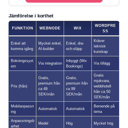
Jämförelse i korthet
WORDPRE
FUNKTION
WEBNODE
WIX
SS
Kräver
Enkel att
Mycket enkel,
Enkel, dra-
teknisk
komma igång
AI-builder
och-släpp
kunskap
Bokningssyst
Inbyggt (Wix
Via integration
Via tillägg
em
Bookings)
Gratis
Gratis,
Gratis,
mjukvara,
premium från
premium från
Pris (från)
webbhotell
ca 49
ca 99
från ca 50
SEK/mån
SEK/mån
SEK/mån
Mobilanpassn
Beroende på
Automatisk
Automatisk
ing
tema
Anpassningsb
Medel
Hög
Mycket hög
arhet