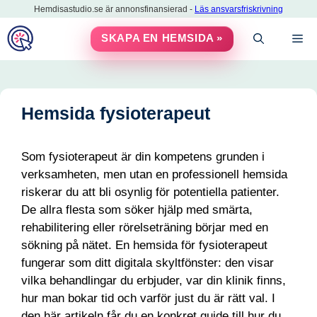
Hoppa
Hemdisastudio.se är annonsfinansierad -
Läs ansvarsfriskrivning
till
M
SKAPA EN HEMSIDA »
innehåll
Hemsida fysioterapeut
Som fysioterapeut är din kompetens grunden i
verksamheten, men utan en professionell hemsida
riskerar du att bli osynlig för potentiella patienter.
De allra flesta som söker hjälp med smärta,
rehabilitering eller rörelseträning börjar med en
sökning på nätet. En hemsida för fysioterapeut
fungerar som ditt digitala skyltfönster: den visar
vilka behandlingar du erbjuder, var din klinik finns,
hur man bokar tid och varför just du är rätt val. I
den här artikeln får du en konkret guide till hur du