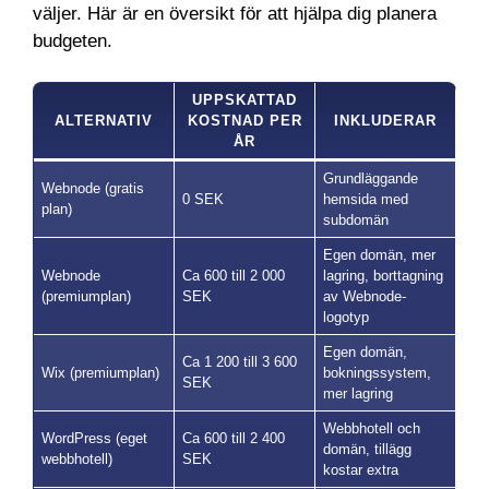
väljer. Här är en översikt för att hjälpa dig planera
budgeten.
UPPSKATTAD
ALTERNATIV
KOSTNAD PER
INKLUDERAR
ÅR
Grundläggande
Webnode (gratis
0 SEK
hemsida med
plan)
subdomän
Egen domän, mer
Webnode
Ca 600 till 2 000
lagring, borttagning
(premiumplan)
SEK
av Webnode-
logotyp
Egen domän,
Ca 1 200 till 3 600
Wix (premiumplan)
bokningssystem,
SEK
mer lagring
Webbhotell och
WordPress (eget
Ca 600 till 2 400
domän, tillägg
webbhotell)
SEK
kostar extra